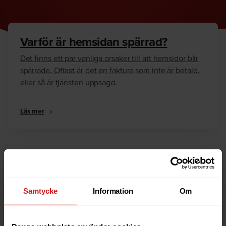
Varför är hemsidan spärrad?
Det finns ett par vanliga orsaker till att hemsidor blir
spärrade. Oftast är det en faktura som inte är betald,
eller så är tjänsten uppsagd.
Läs mer
Hur kan jag häva spärren?
Är du ägare till hemsidan eller domännamnet så har
vi skrivit en guide som går igenom dom vanligaste
Samtycke
Information
Om
anledningarna till varför en hemsida är spärrad.
Läs mer