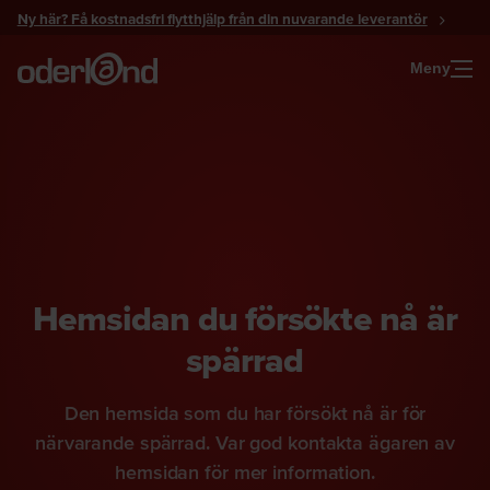
Gå
Ny här? Få kostnadsfri flytthjälp från din nuvarande leverantör
till
innehåll
Meny
Hemsidan du försökte nå är
spärrad
Den hemsida som du har försökt nå är för
närvarande spärrad. Var god kontakta ägaren av
hemsidan för mer information.