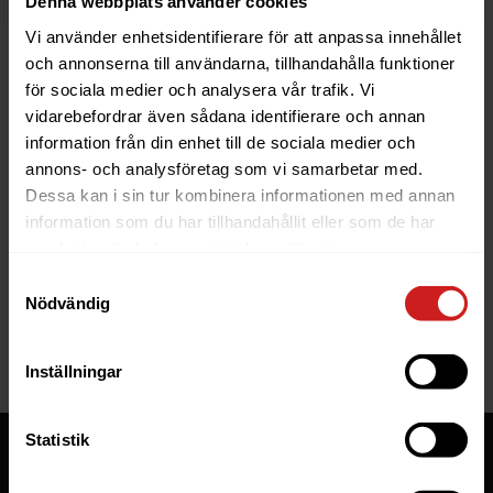
Denna webbplats använder cookies
Vi använder enhetsidentifierare för att anpassa innehållet
och annonserna till användarna, tillhandahålla funktioner
för sociala medier och analysera vår trafik. Vi
vidarebefordrar även sådana identifierare och annan
information från din enhet till de sociala medier och
The website you were trying to
annons- och analysföretag som vi samarbetar med.
reach has been suspended
Dessa kan i sin tur kombinera informationen med annan
information som du har tillhandahållit eller som de har
The website you have tried to access is suspended. Please
samlat in när du har använt deras tjänster.
contact the owner of the website for further information.
Samtyckesval
Nödvändig
If you are the owner of this website or domain please
read
this FAQ
that goes through the most common reasons for a
website to be suspended.
Inställningar
Statistik
Tjänster