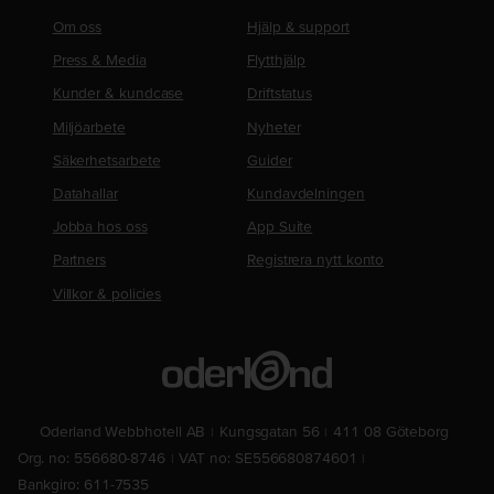
Om oss
Hjälp & support
Press & Media
Flytthjälp
Kunder & kundcase
Driftstatus
Miljöarbete
Nyheter
Säkerhetsarbete
Guider
Datahallar
Kundavdelningen
Jobba hos oss
App Suite
Partners
Registrera nytt konto
Villkor & policies
Oderland Webbhotell AB
Kungsgatan 56
411 08 Göteborg
Org. no: 556680-8746
VAT no: SE556680874601
Bankgiro: 611-7535